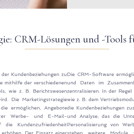
egie: CRM-Lösungen und -Tools 
ng der Kundenbeziehungen zu
Die CRM-Software ermöglic
e mithilfe der verschiedenen
und Daten im Zusammenh
, wie z. B. Berichtswesen
zentralisieren. In der Reg
rd. Die Marketingstrategie
wie z. B. dem Vertriebsmodu
, die ermöglichen, Angebote
die Kundenbeziehungen zu
rter Werbe- und E-Mail-
und Analyse, das die Unt
f die Kundenzufriedenheit
Personalisierung von Wer
 erhöhen. Der Einsatz einer
stehen weitere Module 