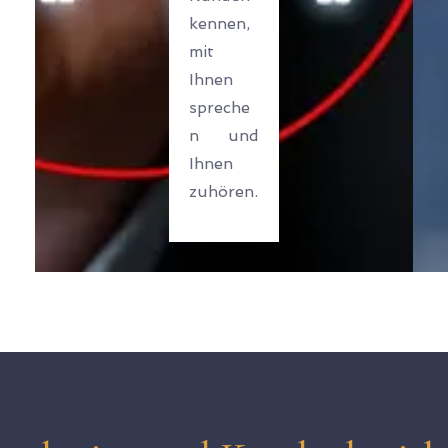
kennen,
mit
Ihnen
spreche
n und
Ihnen
zuhören.